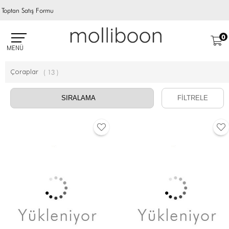
Toptan Satış Formu
0
MENÜ
Çoraplar
(
13
)
FİLTRELE